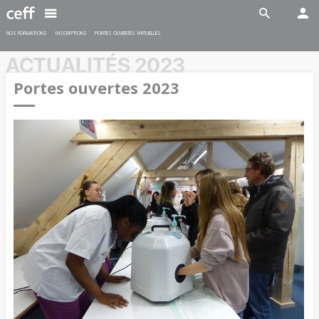
Spécialiste en restauration CFC
En savoir plus
En savoir plus
NOS FORMATIONS
INSCRIPTIONS
PORTES OUVERTES VIRTUELLES
ACTUALITÉS 2023
Portes ouvertes 2023
INDUSTRIE
SANTÉ-SOCIAL
Maturité professionnelle post
Maturité professionnelle post
CFC (MPT)
CFC (MPS)
Délai d'inscription:
Délai d'inscription:
15 février 2026
15 février 2026
Début des cours:
17 août 2026
Début des cours:
17 août 2026
En savoir plus
En savoir plus