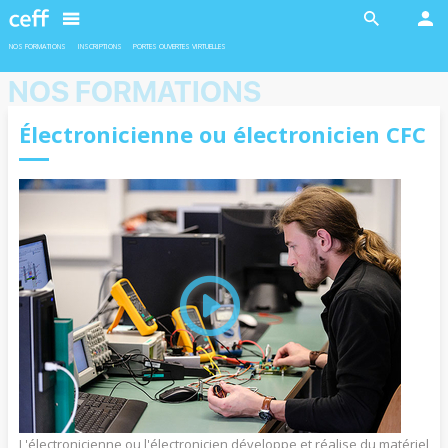
En savoir plus
En savoir plus
NOS FORMATIONS
INSCRIPTIONS
PORTES OUVERTES VIRTUELLES
NOS FORMATIONS
Électronicienne ou électronicien CFC
INDUSTRIE
INDUSTRIE
Ateliers robotiques
Formation duales
Deux ateliers sont proposés en
L’admission pour les formations duales
collaboration avec l'EPFL aux filles et
est soumise à la conclusion d’un contrat
garçons de 11 à 13 ans.
d’apprentissage avec une entreprise
formatrice.
En savoir plus
En savoir plus
L'électronicienne ou l'électronicien développe et réalise du matériel