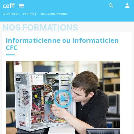
En savoir plus
En savoir plus
NOS FORMATIONS
INSCRIPTIONS
PORTES OUVERTES VIRTUELLES
NOS FORMATIONS
Informaticienne ou informaticien
CFC
INDUSTRIE
INDUSTRIE
Ateliers robotiques
Formation duales
Deux ateliers sont proposés en
L’admission pour les formations duales
collaboration avec l'EPFL aux filles et
est soumise à la conclusion d’un contrat
garçons de 11 à 13 ans.
d’apprentissage avec une entreprise
formatrice.
En savoir plus
En savoir plus