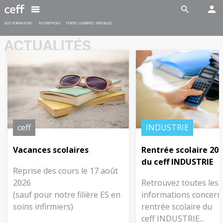
Spécialiste en restauration CFC
En savoir plus
En savoir plus
NOS FORMATIONS
INSCRIPTIONS
PORTES OUVERTES VIRTUELLES
ACTUALITÉS
INDUSTRIE
SANTÉ-SOCIAL
Maturité professionnelle post
Maturité professionnelle post
CFC (MPT)
CFC (MPS)
Délai d'inscription:
Délai d'inscription:
ceff
INDUSTRIE
15 février 2026
15 février 2026
Début des cours:
17 août 2026
Début des cours:
17 août 2026
Vacances scolaires
Rentrée scolaire 20
du ceff INDUSTRIE
Reprise des cours le 17 août
En savoir plus
En savoir plus
2026
Retrouvez toutes les
(sauf pour notre filière ES en
informations concern
soins infirmiers)
rentrée scolaire du
ceff INDUSTRIE...