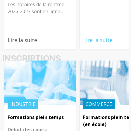
Les horaires de la rentrée
2026-2027 sont en ligne...
SANTÉ-SOCIAL
ARTISANAT
Formation école supérieure
Année de préparation
(ES)
professionnelle (APP)
Délai d'inscription:
16 août 2026
Lire la suite
Lire la suite
Début des cours:
22 mars 2027
INSCRIPTIONS
En savoir plus
En savoir plus
COMMERCE
ARTISANAT
INDUSTRIE
COMMERCE
Préapprentissage standard
Préapprentissage plus (PAP+)
Formations plein temps
Formations plein t
Vous trouverez toutes les informations
Les inscriptions sont toujours ouvertes.
sur le site du canton.
(en école)
Début des cours: