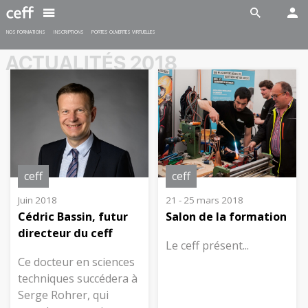
Spécialiste en restauration CFC
En savoir plus
En savoir plus
NOS FORMATIONS
INSCRIPTIONS
PORTES OUVERTES VIRTUELLES
ACTUALITÉS 2018
INDUSTRIE
SANTÉ-SOCIAL
Maturité professionnelle post
Maturité professionnelle post
CFC (MPT)
CFC (MPS)
Délai d'inscription:
Délai d'inscription:
ceff
ceff
15 février 2026
15 février 2026
Début des cours:
17 août 2026
Début des cours:
17 août 2026
Juin 2018
21 - 25 mars 2018
Cédric Bassin, futur
Salon de la formation
directeur du ceff
En savoir plus
En savoir plus
Le ceff présent...
Ce docteur en sciences
techniques succédera à
Serge Rohrer, qui