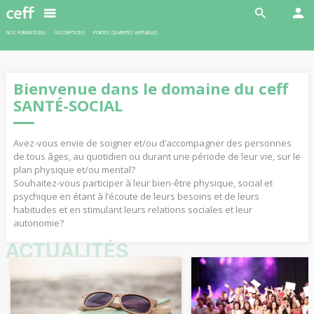
En savoir plus
NOS FORMATIONS
INSCRIPTIONS
PORTES OUVERTES VIRTUELLES
Bienvenue dans le domaine du ceff
SANTÉ-SOCIAL
Avez-vous envie de soigner et/ou d’accompagner des personnes
de tous âges, au quotidien ou durant une période de leur vie, sur le
plan physique et/ou mental?
Souhaitez-vous participer à leur bien-être physique, social et
psychique en étant à l’écoute de leurs besoins et de leurs
habitudes et en stimulant leurs relations sociales et leur
autonomie?
ACTUALITÉS