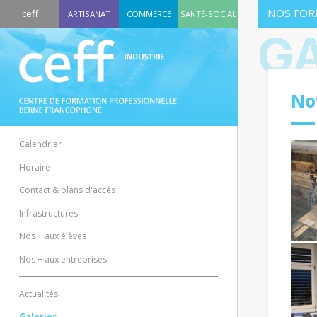
NOS FOR
ceff
ARTISANAT
COMMERCE
SANTÉ-SOCIAL
GA
No
Calendrier
Horaire
Contact & plans d'accès
Infrastructures
Nos + aux élèves
Nos + aux entreprises
Actualités
Galeries