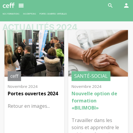
En savoir plus
NOS FORMATIONS
INSCRIPTIONS
PORTES OUVERTES VIRTUELLES
ACTUALITÉS 2024
ceff
SANTÉ-SOCIAL
Novembre 2024
Novembre 2024
Portes ouvertes 2024
Nouvelle option de
formation
Retour en images...
«BILIMOBI»
Travailler dans les
soins et apprendre le