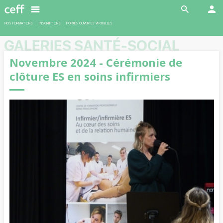
En savoir plus
NOS FORMATIONS
INSCRIPTIONS
PORTES OUVERTES VIRTUELLES
GALERIES SANTÉ-SOCIAL
Novembre 2024 - Cérémonie de
clôture ES en soins infirmiers