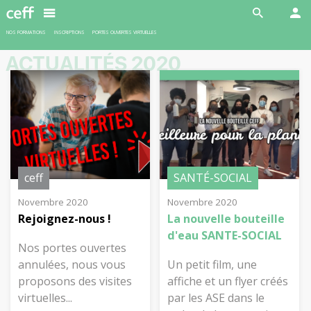
En savoir plus
NOS FORMATIONS
INSCRIPTIONS
PORTES OUVERTES VIRTUELLES
ACTUALITÉS 2020
ceff
SANTÉ-SOCIAL
Novembre 2020
Novembre 2020
Rejoignez-nous !
La nouvelle bouteille
d'eau SANTE-SOCIAL
Nos portes ouvertes
annulées, nous vous
Un petit film, une
proposons des visites
affiche et un flyer créés
virtuelles...
par les ASE dans le