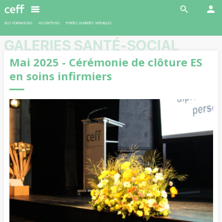
En savoir plus
NOS FORMATIONS
INSCRIPTIONS
PORTES OUVERTES VIRTUELLES
GALERIES SANTÉ-SOCIAL
Mai 2025 - Cérémonie de clôture ES
en soins infirmiers