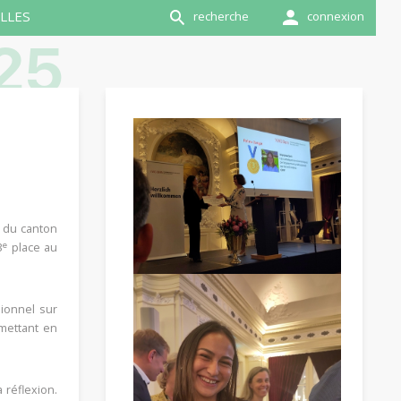
LLES
recherche
connexion
25
e du canton
e
3
place au
sionnel sur
 mettant en
 réflexion.