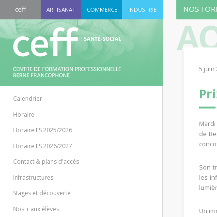
NOS FOR
ceff
ARTISANAT
COMMERCE
INDUSTRIE
AC
5 juin
Pr
Calendrier
Horaire
Mardi
Horaire ES 2025/2026
de Ber
conco
Horaire ES 2026/2027
Contact & plans d'accès
Son t
Infrastructures
les in
lumièr
Stages et découverte
Nos + aux élèves
Un im