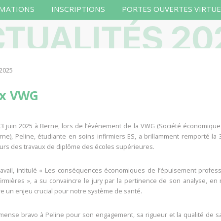
MATIONS
INSCRIPTIONS
PORTES OUVERTES VIRTUE
TUALITÉS 20
 2025
ix VWG
 3 juin 2025 à Berne, lors de l’événement de la VWG (Société économiqu
ne), Peline, étudiante en soins infirmiers ES, a brillamment remporté la 
urs des travaux de diplôme des écoles supérieures.
ravail, intitulé « Les conséquences économiques de l’épuisement profes
firmières », a su convaincre le jury par la pertinence de son analyse, en
e un enjeu crucial pour notre système de santé.
mense bravo à Peline pour son engagement, sa rigueur et la qualité de sa