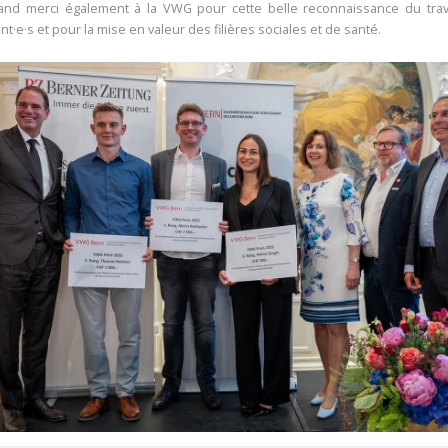
and merci également à la VWG pour cette belle reconnaissance du trav
nt·e·s et pour la mise en valeur des filières sociales et de santé.