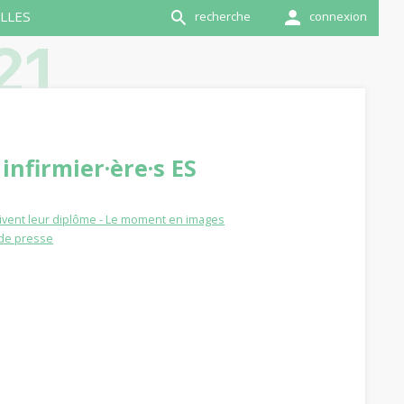
LLES
recherche
connexion
21
infirmier·ère·s ES
oivent leur diplôme - Le moment en images
de presse