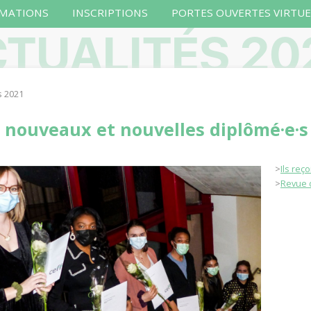
MATIONS
INSCRIPTIONS
PORTES OUVERTES VIRTUE
TUALITÉS 20
s 2021
x nouveaux et nouvelles diplômé·e·s 
>
Ils reç
>
Revue 