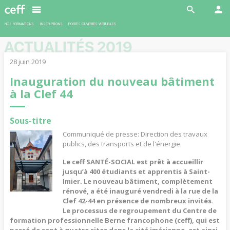
En savoir plus
NOS FORMATIONS
INSCRIPTIONS
PORTES OUVERTES VIRTUELLES
ACTUALITÉS 2019
28 juin 2019
Inauguration du nouveau bâtiment
à la Clef 44
Sous-titre
Communiqué de presse: Direction des travaux
publics, des transports et de l'énergie
Le ceff SANTÉ-SOCIAL est prêt à accueillir
jusqu’à 400 étudiants et apprentis à Saint-
Imier. Le nouveau bâtiment, complètement
rénové, a été inauguré vendredi à la rue de la
Clef 42-44 en présence de nombreux invités.
Le processus de regroupement du Centre de
formation professionnelle Berne francophone (ceff), qui est
passé de sept à quatre sites dans la cité imérienne, est ainsi