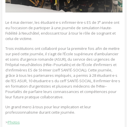
e
Le 4 mai dernier, les étudiant·e·s infirmier·ère·s ES de 3
année ont
eu l’occasion de participer à une journée de simulation Haute-
Fidélité à Neuchâtel, endossant tour à tour le rôle de soignant et
celui de victime.
Trois institutions ont collaboré pour la première fois afin de mettre
sur pied cette journée, il s’agit de l’École supérieure d’ambulancier
et soins d’urgence romande (ASUR), du service des urgences de
l’Hôpital neuchâtelois (HNe–Pourtalès) et de l’École d’infirmiers et
d'infirmières ES de St-Imier (ceff SANTÉ-SOCIAL). Cette journée,
grâce à tous les partenaires impliqués, a permis à 28 étudiant·e·s
de l’ES ASUR, 10 étudiant·e·s du ceff SANTÉ-SOCIAL, 8 infirmier·ère·s
en formation d’urgentistes et plusieurs médecins de l’HNe–
Pourtalès de parfaire leurs connaissances et compétences pour
leur future pratique collaborative.
Un grand merci à tous pour leur implication et leur
professionnalisme durant cette journée.
>
Photos