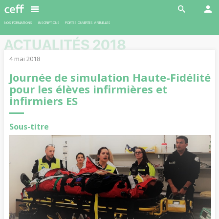
En savoir plus
NOS FORMATIONS
INSCRIPTIONS
PORTES OUVERTES VIRTUELLES
ACTUALITÉS 2018
4 mai 2018
Journée de simulation Haute-Fidélité
pour les élèves infirmières et
infirmiers ES
Sous-titre