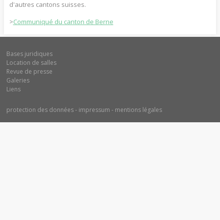
d'autres cantons suisses.
>
Communiqué du canton de Berne
Bases juridiques
Location de salles
Revue de presse
Galeries
Liens
protection des données
impressum
mentions légales