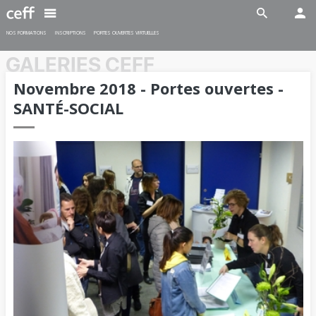
Spécialiste en restauration CFC
En savoir plus
En savoir plus
NOS FORMATIONS
INSCRIPTIONS
PORTES OUVERTES VIRTUELLES
GALERIES CEFF
Novembre 2018 - Portes ouvertes -
SANTÉ-SOCIAL
INDUSTRIE
SANTÉ-SOCIAL
Maturité professionnelle post
Maturité professionnelle post
CFC (MPT)
CFC (MPS)
Délai d'inscription:
Délai d'inscription:
15 février 2026
15 février 2026
Début des cours:
17 août 2026
Début des cours:
17 août 2026
En savoir plus
En savoir plus