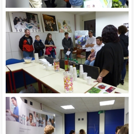
SANTÉ-SOCIAL
ARTISANAT
Formation école supérieure
Année de préparation
(ES)
professionnelle (APP)
Délai d'inscription:
16 août 2026
Début des cours:
22 mars 2027
En savoir plus
En savoir plus
COMMERCE
ARTISANAT
Préapprentissage standard
Préapprentissage plus (PAP+)
Vous trouverez toutes les informations
Les inscriptions sont toujours ouvertes.
sur le site du canton.