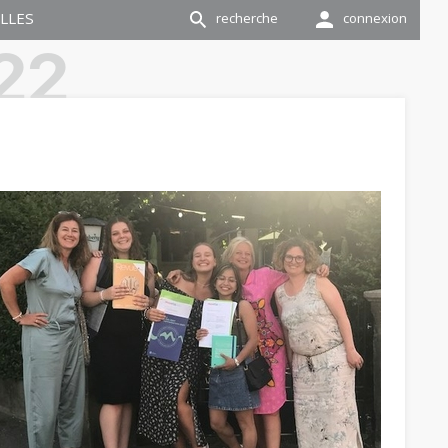
LLES
recherche
connexion
voir plus
En savoir plus
22
USTRIE
INDUSTRIE
iation à la découverte
Stages découverte pour
métiers techniques
écolières et écoliers
ff)
Venez découvrir les différents
métiers proposés au ceff
êtes en 10H et vous aimeriez
INDUSTRIE.
vrir les métiers techniques
ff INDUSTRIE ? Venez passer
ournée avec nous !
voir plus
En savoir plus