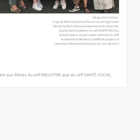
De gauche à droite :
Virginie Borel (directrice Forum du bilinguisme),
Céline Vardaro, Elaurane Jeanmaire-dit-Quartier,
Sophie Saolino (élèves du ceff SANTÉ-SOCIAL),
MMERCE
INDUSTRIE
Simone Spack (responsable mobilité du ceff)
et Géraldine Berberat (cheffe de projet à la
Chambre d'Economie Publique du Jura bernois)
mations duales
Formation duales
ission pour les formations
L’admission pour les formations
s est soumise à la conclusion
duales est soumise à la conclusion
contrat d’apprentissage avec
d’un contrat d’apprentissage avec
ntreprise formatrice.
une entreprise formatrice.
 tant aux élèves du ceff INDUSTRIE que du ceff SANTÉ-SOCIAL.
voir plus
En savoir plus