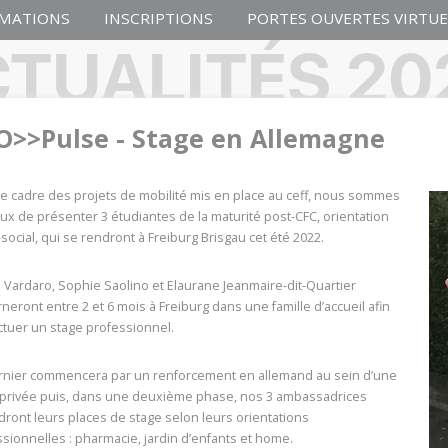
MATIONS
INSCRIPTIONS
PORTES OUVERTES VIRTUE
 plus
En savoir plus
En sa
TUALITÉS 20
O>>Pulse - Stage en Allemagne
e cadre des projets de mobilité mis en place au ceff, nous sommes
x de présenter 3 étudiantes de la maturité post-CFC, orientation
IE
COMMERCE
IND
social, qui se rendront à Freiburg Brisgau cet été 2022.
entissage plus
Stages découverte
Init
des 
Venez découvrir le métier
 Vardaro, Sophie Saolino et Elaurane Jeanmaire-dit-Quartier
(Ste
d'employé·e de commerce dans
iptions sont toujours
neront entre 2 et 6 mois à Freiburg dans une famille d’accueil afin
notre entreprise de pratique
Vous 
ctuer un stage professionnel.
commerciale au ceff COMMERCE.
décou
du ce
une j
rnier commencera par un renforcement en allemand au sein d’une
 plus
En savoir plus
En sa
 privée puis, dans une deuxième phase, nos 3 ambassadrices
dront leurs places de stage selon leurs orientations
sionnelles : pharmacie, jardin d’enfants et home.