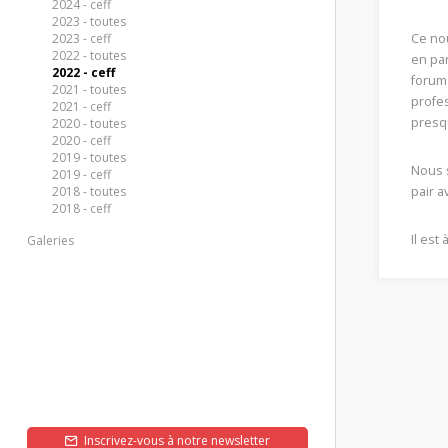
2024 - ceff
2023 - toutes
2023 - ceff
Ce nou
2022 - toutes
en par
2022 - ceff
forum 
2021 - toutes
profes
2021 - ceff
INDUSTR
presq
2020 - toutes
2020 - ceff
Ateliers
2019 - toutes
Nous s
2019 - ceff
Deux ateli
2018 - toutes
pair a
collaborat
et garçons
2018 - ceff
Il est
Galeries
En savoir
Inscrivez-vous à notre newsletter