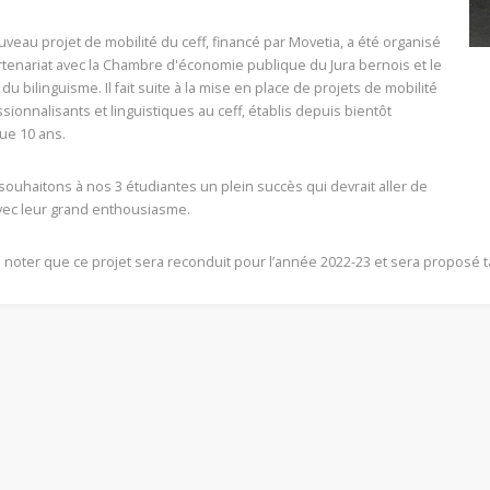
veau projet de mobilité du ceff, financé par Movetia, a été organisé
tenariat avec la Chambre d'économie publique du Jura bernois et le
du bilinguisme. Il fait suite à la mise en place de projets de mobilité
sionnalisants et linguistiques au ceff, établis depuis bientôt
IE
ARTISANAT
CO
ue 10 ans.
 robotiques
Formations duales
For
ouhaitons à nos 3 étudiantes un plein succès qui devrait aller de
ers sont proposés en
L’admission pour les formations
L’adm
vec leur grand enthousiasme.
ion avec l'EPFL aux filles
duales est soumise à la conclusion
duale
 de 11 à 13 ans.
d’un contrat d’apprentissage avec
d’un 
une entreprise formatrice.
une e
 à noter que ce projet sera reconduit pour l’année 2022-23 et sera proposé
 plus
En savoir plus
En sa