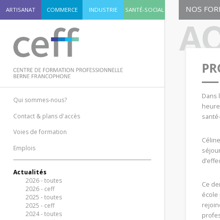
NOS FOR
ARTISANAT
COMMERCE
INDUSTRIE
SANTÉ-SOCIAL
En savoir
AC
PR
Dans l
Qui sommes-nous?
heureu
INDUSTR
Contact & plans d'accès
santé-
Préappr
Voies de formation
(PAP+)
Céline
Les inscr
Emplois
séjour
ouvertes.
d’effe
Actualités
2026 - toutes
Ce de
En savoir
2026 - ceff
école
2025 - toutes
rejoin
2025 - ceff
2024 - toutes
profes