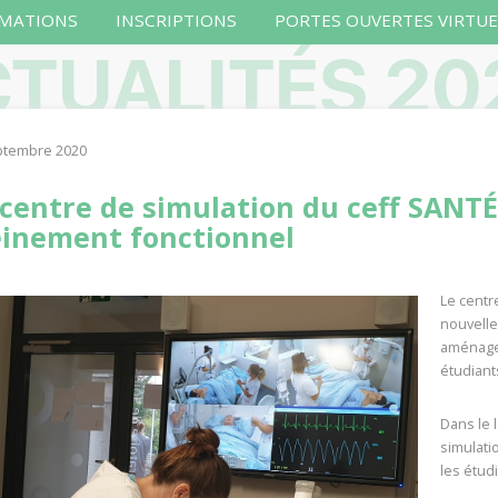
MATIONS
INSCRIPTIONS
PORTES OUVERTES VIRTUE
TUALITÉS 20
ptembre 2020
 centre de simulation du ceff SANT
einement fonctionnel
Le centr
nouvelle
aménagem
étudiants
Dans le 
simulatio
les étud