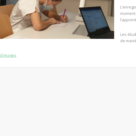
L’enregi
moment c
l’appren
Les étud
de maniè
 d'images