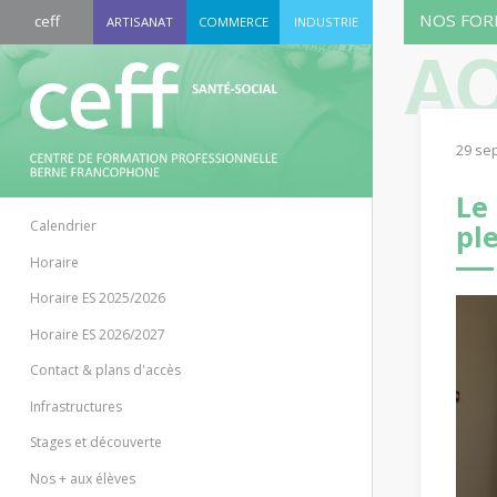
NOS FOR
ceff
ARTISANAT
COMMERCE
INDUSTRIE
AC
29 se
Le
Calendrier
pl
Horaire
Horaire ES 2025/2026
Horaire ES 2026/2027
Contact & plans d'accès
Infrastructures
Stages et découverte
Nos + aux élèves