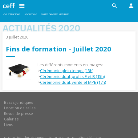
En savoir plus
NOS FORMATIONS
INSCRIPTIONS
PORTES OUVERTES VIRTUELLES
ACTUALITÉS 2020
3 juillet 2020
Fins de formation - Juillet 2020
Les différents moments en images:
>
Cérémonie plein temps (13h)
>
Cérémonie dual, profils E et B (15h)
>
Cérémonie dual, vente et MPE (17h)
Bases juridiques
Location de salles
Revue de presse
Galeries
Liens
protection des données
impressum
mentions légales