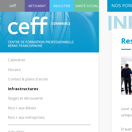
NOS FOR
ceff
ARTISANAT
INDUSTRIE
SANTÉ-SOCIAL
I
Re
Calendrier
Horaire
Contact & plans d'accès
Infrastructures
Stages et découverte
Nos + aux élèves
sont 
uniqu
Nos + aux entreprises
D'aut
Actualités