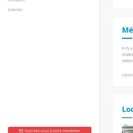
Galeries
Mé
Il n’y
d’util
mètres
L’insc
Lo
Inscrivez-vous à notre newsletter