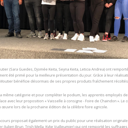
tier (Sara Guedes, Djomée Keita, Seyna Keita, Leticia Andrea) ont remporté
ent été primé pour la meilleure présentation du jour. Grâce à leur réalisati
 Moutier bénéficie désormais de ses propres produits fraîchement récoltés
a même catégorie et pour compléter le podium, les apprentis employés de c
ace avec leur proposition « Vaisselle à consigne - Foire de Chaindon ». Le 
 œuvre lors de la prochaine édition de la célèbre foire agricole.
cours proposait également un prix du public pour une réalisation origina
r (Julien Brun, Trish Mella, Kylie Vuilleumier) qui ont remporté les suffrages