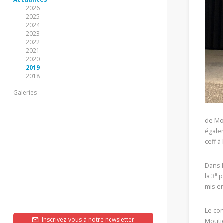
2026
2025
2024
2023
2022
2021
2020
2019
2018
Galeries
de Mou
égalem
ceff à
Dans l
e
la 3
pl
mis en
Le con
Inscrivez-vous à notre newsletter
Moutie