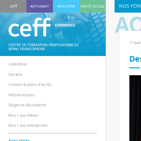
NOS FOR
ceff
ARTISANAT
INDUSTRIE
SANTÉ-SOCIAL
AC
11 jui
De
Calendrier
Horaire
Contact & plans d'accès
Infrastructures
Stages et découverte
Nos + aux élèves
Nos + aux entreprises
Actualités