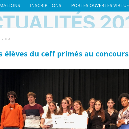
MATIONS
INSCRIPTIONS
PORTES OUVERTES VIRTUE
TUALITÉS 20
n 2019
s élèves du ceff primés au concour