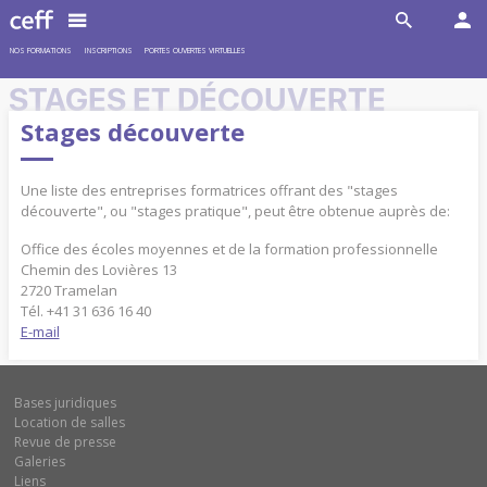
NOS FORMATIONS
INSCRIPTIONS
PORTES OUVERTES VIRTUELLES
STAGES ET DÉCOUVERTE
Stages découverte
Une liste des entreprises formatrices offrant des "stages
découverte", ou "stages pratique", peut être obtenue auprès de:
Office des écoles moyennes et de la formation professionnelle
Chemin des Lovières 13
2720 Tramelan
Tél. +41 31 636 16 40
E-mail
Bases juridiques
Location de salles
Revue de presse
Galeries
Liens