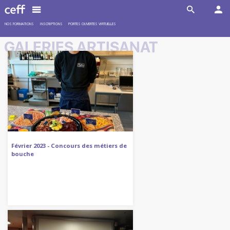
NOS FORMATIONS
INSCRIPTIONS
PORTES OUVERTES VIRTUELLES
GALERIES ARTISANAT
Février 2023 - Concours des métiers de
bouche