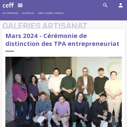
NOS FORMATIONS
INSCRIPTIONS
PORTES OUVERTES VIRTUELLES
GALERIES ARTISANAT
Mars 2024 - Cérémonie de
distinction des TPA entrepreneuriat