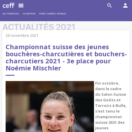
NOS FORMATIONS
INSCRIPTIONS
PORTES OUVERTES VIRTUELLES
ACTUALITÉS 2021
26 novembre 2021
Championnat suisse des jeunes
bouchères-charcutières et bouchers-
charcutiers 2021 - 3e place pour
Noémie Mischler
Fin octobre,
dans le cadre
du Salon Suisse
des Goûts et
Terroirs à Bulle,
s'est tenu le
championnat
suisse 2021 des
jeunes