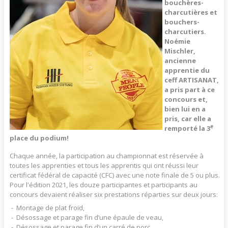
bouchères-
charcutières et
bouchers-
charcutiers.
Noémie
Mischler,
ancienne
apprentie du
ceff ARTISANAT,
a pris part à ce
concours et,
bien lui en a
pris, car elle a
e
remporté la 3
place du podium!
Chaque année, la participation au championnat est réservée à
toutes les apprenties et tous les apprentis qui ont réussi leur
certificat fédéral de capacité (CFC) avec une note finale de 5 ou plus.
Pour l'édition 2021, les douze participantes et participants au
concours devaient réaliser six prestations réparties sur deux jours:
Montage de plat froid,
Désossage et parage fin d’une épaule de veau,
Désossage et parage fin d’un carré de porc,