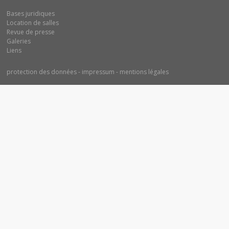
Bases juridiques
Location de salles
Revue de presse
Galeries
Liens
protection des données
impressum
mentions légales