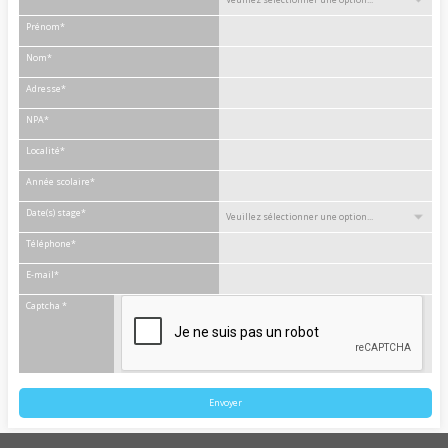
Prénom
*
Nom
*
Adresse
*
NPA
*
Localité
*
Année scolaire
*
Date(s) stage
*
Téléphone
*
E-mail
*
Captcha
*