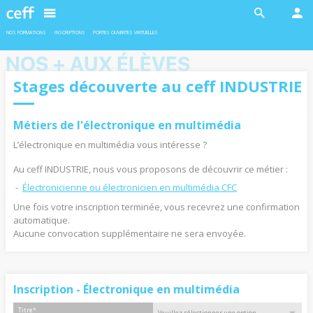
En savoir plus
En savoir plus
NOS FORMATIONS
INSCRIPTIONS
PORTES OUVERTES VIRTUELLES
NOS + AUX ÉLÈVES
Stages découverte au ceff INDUSTRIE
Métiers de l'électronique en multimédia
INDUSTRIE
INDUSTRIE
Ateliers robotiques
Formation duales
L’électronique en multimédia vous intéresse ?
Deux ateliers sont proposés en
L’admission pour les formations duales
Au ceff INDUSTRIE, nous vous proposons de découvrir ce métier :
collaboration avec l'EPFL aux filles et
est soumise à la conclusion d’un contrat
garçons de 11 à 13 ans.
d’apprentissage avec une entreprise
Électronicienne ou électronicien en multimédia CFC
formatrice.
Une fois votre inscription terminée, vous recevrez une confirmation
automatique.
Aucune convocation supplémentaire ne sera envoyée.
En savoir plus
En savoir plus
Inscription - Électronique en multimédia
Titre
*