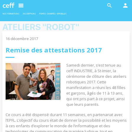
En savoir plus
En savoir plus
NOS FORMATIONS
INSCRIPTIONS
PORTES OUVERTES VIRTUELLES
ATELIERS "ROBOT"
16 décembre 2017
Remise des attestations 2017
INDUSTRIE
INDUSTRIE
Ateliers robotiques
Formation duales
Samedi dernier, s’est tenue au
Deux ateliers sont proposés en
L’admission pour les formations duales
ceff INDUSTRIE, à St-Imier, la
collaboration avec l'EPFL aux filles et
est soumise à la conclusion d’un contrat
garçons de 11 à 13 ans.
d’apprentissage avec une entreprise
cérémonie de clôture des ateliers
formatrice.
robotiques 2017. Cette
manifestation a réuni les 48 filles
et garçons, âgés de 11 à 13 ans,
qui ont pris part à ce projet, ainsi
En savoir plus
En savoir plus
que leurs parents.
Ce cours a été dispensé durant 11 semaines, en partenariat avec
l’EPFL. L’objectif du cours était de donner la possibilité et les moyens
à ces enfants d’explorer le monde de l’informatique et des
technologies de communication de manière ludique, tout en