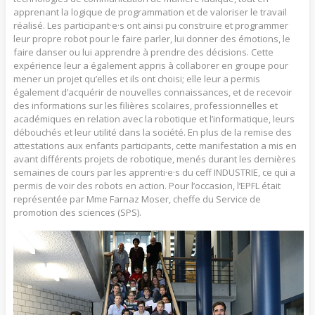
apprenant la logique de programmation et de valoriser le travail
réalisé. Les participant·e·s ont ainsi pu construire et programmer
leur propre robot pour le faire parler, lui donner des émotions, le
faire danser ou lui apprendre à prendre des décisions. Cette
expérience leur a également appris à collaborer en groupe pour
mener un projet qu’elles et ils ont choisi; elle leur a permis
également d’acquérir de nouvelles connaissances, et de recevoir
des informations sur les filières scolaires, professionnelles et
académiques en relation avec la robotique et l’informatique, leurs
débouchés et leur utilité dans la société. En plus de la remise des
attestations aux enfants participants, cette manifestation a mis en
avant différents projets de robotique, menés durant les dernières
semaines de cours par les apprenti·e·s du ceff INDUSTRIE, ce qui a
permis de voir des robots en action. Pour l’occasion, l’EPFL était
représentée par Mme Farnaz Moser, cheffe du Service de
promotion des sciences (SPS).