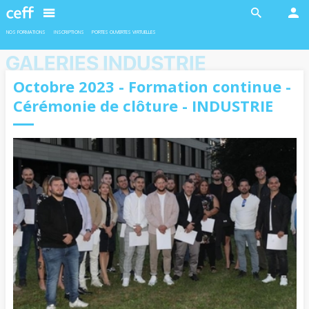
En savoir plus
En savoir plus
NOS FORMATIONS
INSCRIPTIONS
PORTES OUVERTES VIRTUELLES
GALERIES INDUSTRIE
Octobre 2023 - Formation continue -
Cérémonie de clôture - INDUSTRIE
INDUSTRIE
INDUSTRIE
Ateliers robotiques
Formation duales
Deux ateliers sont proposés en
L’admission pour les formations duales
collaboration avec l'EPFL aux filles et
est soumise à la conclusion d’un contrat
garçons de 11 à 13 ans.
d’apprentissage avec une entreprise
formatrice.
En savoir plus
En savoir plus