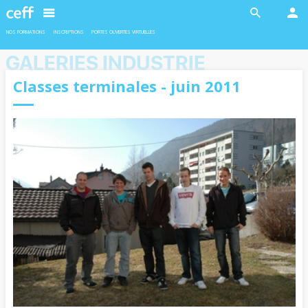
En savoir plus
En savoir plus
NOS FORMATIONS
INSCRIPTIONS
PORTES OUVERTES VIRTUELLES
GALERIES INDUSTRIE
Classes terminales - juin 2011
INDUSTRIE
INDUSTRIE
Ateliers robotiques
Formation duales
Deux ateliers sont proposés en
L’admission pour les formations duales
collaboration avec l'EPFL aux filles et
est soumise à la conclusion d’un contrat
garçons de 11 à 13 ans.
d’apprentissage avec une entreprise
formatrice.
En savoir plus
En savoir plus