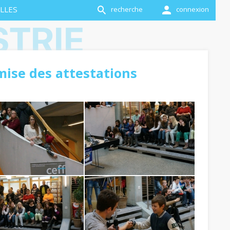
LLES
recherche
connexion
STRIE
emise des attestations