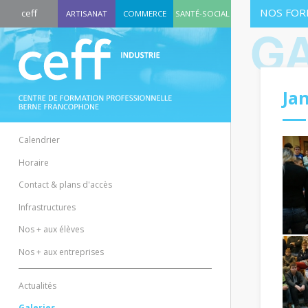
NOS FOR
ceff
ARTISANAT
COMMERCE
SANTÉ-SOCIAL
GA
Ja
Calendrier
Horaire
Contact & plans d'accès
Infrastructures
Nos + aux élèves
Nos + aux entreprises
Actualités
Galeries