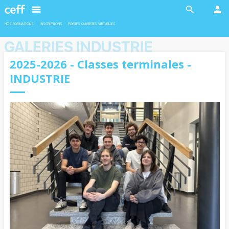
En savoir plus
En savoir plus
NOS FORMATIONS
INSCRIPTIONS
PORTES OUVERTES VIRTUELLES
GALERIES INDUSTRIE
2025-2026 - Classes terminales -
INDUSTRIE
INDUSTRIE
INDUSTRIE
Ateliers robotiques
Formation duales
Deux ateliers sont proposés en
L’admission pour les formations duales
collaboration avec l'EPFL aux filles et
est soumise à la conclusion d’un contrat
garçons de 11 à 13 ans.
d’apprentissage avec une entreprise
formatrice.
En savoir plus
En savoir plus