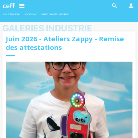
En savoir plus
En savoir plus
NOS FORMATIONS
INSCRIPTIONS
PORTES OUVERTES VIRTUELLES
GALERIES INDUSTRIE
Juin 2026 - Ateliers Zappy - Remise
des attestations
INDUSTRIE
INDUSTRIE
Ateliers robotiques
Formation duales
Deux ateliers sont proposés en
L’admission pour les formations duales
collaboration avec l'EPFL aux filles et
est soumise à la conclusion d’un contrat
garçons de 11 à 13 ans.
d’apprentissage avec une entreprise
formatrice.
En savoir plus
En savoir plus