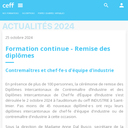
En savoir plus
En savoir plus
NOS FORMATIONS
INSCRIPTIONS
PORTES OUVERTES VIRTUELLES
ACTUALITÉS 2024
25 octobre 2024
Formation continue - Remise des
INDUSTRIE
INDUSTRIE
diplômes
Ateliers robotiques
Formation duales
Deux ateliers sont proposés en
L’admission pour les formations duales
collaboration avec l'EPFL aux filles et
est soumise à la conclusion d’un contrat
Contremaîtres et chef·fe·s d'équipe d'industrie
garçons de 11 à 13 ans.
d’apprentissage avec une entreprise
formatrice.
En présence de plus de 100 personnes, la cérémonie de remise des
Diplômes Intercantonaux de Contremaître d’Industrie et des
Diplômes Intercantonaux de Chef·fe d’Équipe d’Industrie s’est
En savoir plus
En savoir plus
déroulée le 2 octobre 2024 à l’auditorium du ceff INDUSTRIE à Saint-
Imier. Pas moins de 45 nouveaux diplômé·e·s ont reçu leurs
diplômes intercantonaux de chef·fe d'équipe d'industrie ou de
contremaître d'industrie à cette occasion.
Sous la direction de Madame Anne Dal Busco, secrétaire de la