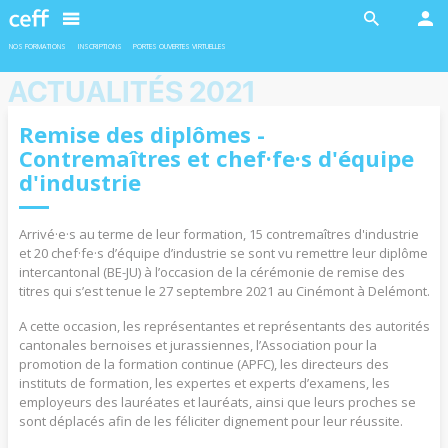
En savoir plus
En savoir plus
NOS FORMATIONS
INSCRIPTIONS
PORTES OUVERTES VIRTUELLES
ACTUALITÉS 2021
Remise des diplômes -
Contremaîtres et chef·fe·s d'équipe
d'industrie
INDUSTRIE
INDUSTRIE
Ateliers robotiques
Formation duales
Deux ateliers sont proposés en
L’admission pour les formations duales
Arrivé·e·s au terme de leur formation, 15 contremaîtres d'industrie
collaboration avec l'EPFL aux filles et
est soumise à la conclusion d’un contrat
et 20 chef·fe·s d’équipe d’industrie se sont vu remettre leur diplôme
garçons de 11 à 13 ans.
d’apprentissage avec une entreprise
formatrice.
intercantonal (BE-JU) à l’occasion de la cérémonie de remise des
titres qui s’est tenue le 27 septembre 2021 au Cinémont à Delémont.
A cette occasion, les représentantes et représentants des autorités
cantonales bernoises et jurassiennes, l’Association pour la
En savoir plus
En savoir plus
promotion de la formation continue (APFC), les directeurs des
instituts de formation, les expertes et experts d’examens, les
employeurs des lauréates et lauréats, ainsi que leurs proches se
sont déplacés afin de les féliciter dignement pour leur réussite.