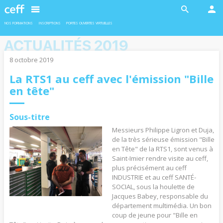
En savoir plus
En savoir plus
NOS FORMATIONS
INSCRIPTIONS
PORTES OUVERTES VIRTUELLES
ACTUALITÉS 2019
8 octobre 2019
La RTS1 au ceff avec l'émission "Bille
en tête"
INDUSTRIE
INDUSTRIE
Ateliers robotiques
Formation duales
Deux ateliers sont proposés en
L’admission pour les formations duales
Sous-titre
collaboration avec l'EPFL aux filles et
est soumise à la conclusion d’un contrat
garçons de 11 à 13 ans.
d’apprentissage avec une entreprise
Messieurs Philippe Ligron et Duja,
formatrice.
de la très sérieuse émission "Bille
en Tête" de la RTS1, sont venus à
Saint-Imier rendre visite au ceff,
plus précisément au ceff
En savoir plus
En savoir plus
INDUSTRIE et au ceff SANTÉ-
SOCIAL, sous la houlette de
Jacques Babey, responsable du
département multimédia. Un bon
coup de jeune pour "Bille en