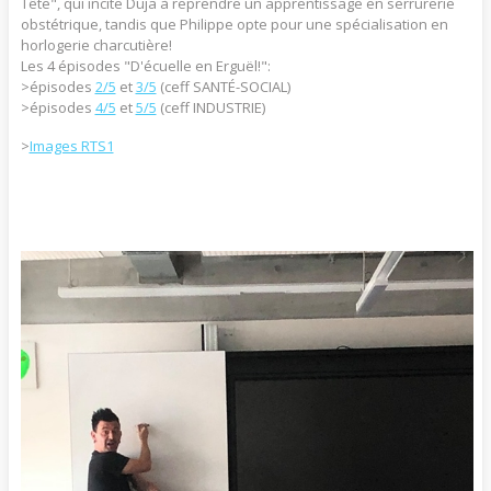
Tête", qui incite Duja à reprendre un apprentissage en serrurerie
obstétrique, tandis que Philippe opte pour une spécialisation en
horlogerie charcutière!
Les 4 épisodes "D'écuelle en Erguël!":
>épisodes
2/5
et
3/5
(ceff SANTÉ-SOCIAL)
>épisodes
4/5
et
5/5
(ceff INDUSTRIE)
>
Images RTS1