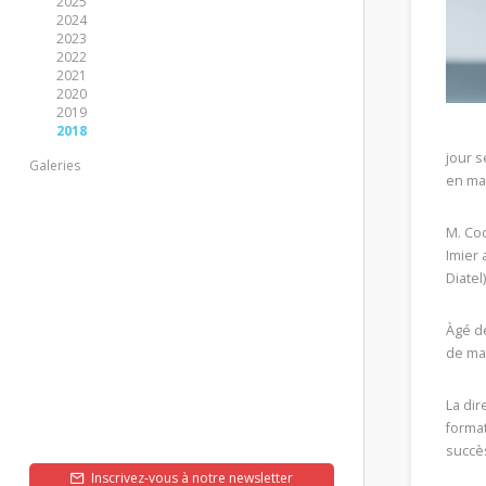
2025
2024
2023
2022
2021
2020
2019
2018
jour s
Galeries
en ma
M. Coc
Imier 
Diatel
Àgé de
de mai
La di
format
succès
Inscrivez-vous à notre newsletter