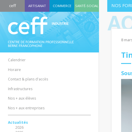
NOS FOR
ceff
ARTISANAT
COMMERCE
SANTÉ-SOCIAL
AC
8 mar
Ti
Calendrier
Horaire
Sous
Contact & plans d'accès
Infrastructures
Nos + aux élèves
Nos + aux entreprises
Actualités
2026