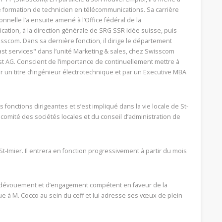
 formation de technicien en télécommunications. Sa carrière
onnelle l’a ensuite amené à l’Office fédéral de la
ation, à la direction générale de SRG SSR Idée suisse, puis
sscom. Dans sa dernière fonction, il dirige le département
st services" dans l’unité Marketing & sales, chez Swisscom
t AG. Conscient de l’importance de continuellement mettre à
 un titre d’ingénieur électrotechnique et par un Executive MBA
fonctions dirigeantes et s’est impliqué dans la vie locale de St-
omité des sociétés locales et du conseil d’administration de
St-Imier. Il entrera en fonction progressivement à partir du mois
 dévouement et d’engagement compétent en faveur de la
e à M. Cocco au sein du ceff et lui adresse ses vœux de plein