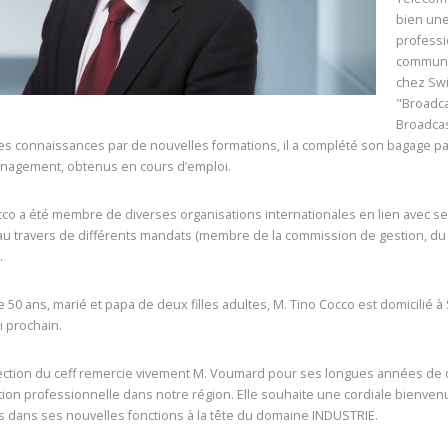
bien une
professi
communic
chez Swi
"Broadca
Broadcas
es connaissances par de nouvelles formations, il a complété son bagage par
nagement, obtenus en cours d’emploi.
co a été membre de diverses organisations internationales en lien avec ses 
au travers de différents mandats (membre de la commission de gestion, du c
).
 50 ans, marié et papa de deux filles adultes, M. Tino Cocco est domicilié à 
 prochain.
rection du ceff remercie vivement M. Voumard pour ses longues années de
ion professionnelle dans notre région. Elle souhaite une cordiale bienvenu
 dans ses nouvelles fonctions à la tête du domaine INDUSTRIE.