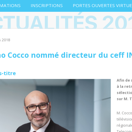
MATIONS
INSCRIPTIONS
PORTES OUVERTES VIRTUE
TUALITÉS 20
s 2018
no Cocco nommé directeur du ceff 
-titre
Afin de 
à la ret
sélectio
sur M. T
M. Cocco
télévisi
régional
Telecom 