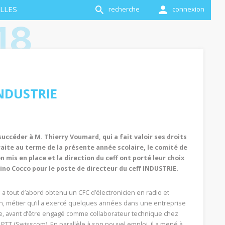
LLES
recherche
connexion
18
INDUSTRIE
succéder à M. Thierry Voumard, qui a fait valoir ses droits
raite au terme de la présente année scolaire, le comité de
n mis en place et la direction du ceff ont porté leur choix
ino Cocco pour le poste de directeur du ceff INDUSTRIE.
 a tout d’abord obtenu un CFC d’électronicien en radio et
on, métier qu’il a exercé quelques années dans une entreprise
e, avant d’être engagé comme collaborateur technique chez
PTT (Swisscom). En parallèle à son nouvel emploi, il a mené à