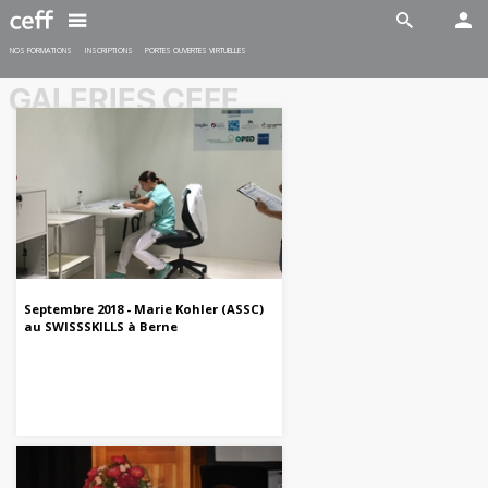
Spécialiste en restauration CFC
En savoir plus
En savoir plus
NOS FORMATIONS
INSCRIPTIONS
PORTES OUVERTES VIRTUELLES
GALERIES CEFF
INDUSTRIE
SANTÉ-SOCIAL
Maturité professionnelle post
Maturité professionnelle post
CFC (MPT)
CFC (MPS)
Délai d'inscription:
Délai d'inscription:
15 février 2026
15 février 2026
Début des cours:
17 août 2026
Début des cours:
17 août 2026
Septembre 2018 - Marie Kohler (ASSC)
au SWISSSKILLS à Berne
En savoir plus
En savoir plus